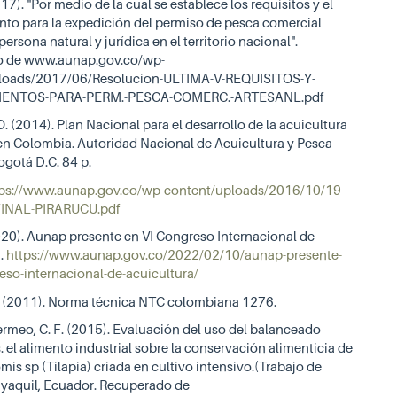
7). "Por medio de la cual se establece los requisitos y el
to para la expedición del permiso de pesca comercial
persona natural y jurídica en el territorio nacional".
 de www.aunap.gov.co/wp-
loads/2017/06/Resolucion-ULTIMA-V-REQUISITOS-Y-
ENTOS-PARA-PERM.-PESCA-COMERC.-ARTESANL.pdf
(2014). Plan Nacional para el desarrollo de la acuicultura
en Colombia. Autoridad Nacional de Acuicultura y Pesca
gotá D.C. 84 p.
tps://www.aunap.gov.co/wp-content/uploads/2016/10/19-
INAL-PIRARUCU.pdf
20). Aunap presente en VI Congreso Internacional de
a.
https://www.aunap.gov.co/2022/02/10/aunap-presente-
eso-internacional-de-acuicultura/
M. (2011). Norma técnica NTC colombiana 1276.
rmeo, C. F. (2015). Evaluación del uso del balanceado
. el alimento industrial sobre la conservación alimenticia de
mis sp (Tilapia) criada en cultivo intensivo.(Trabajo de
ayaquil, Ecuador. Recuperado de