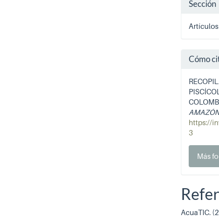
Sección
Artículos
Cómo ci
RECOPIL
PISCÍCO
COLOMBI
AMAZÓN
https://i
3
Más fo
Refer
AcuaTIC. (2