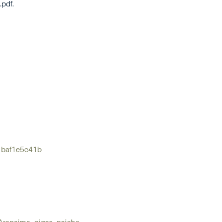
pdf.
c1baf1e5c41b