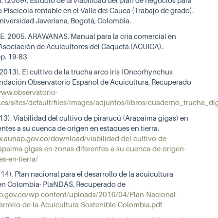
. (2009). Estudio de la viabilidad del plan de negocios para
 Piscícola rentable en el Valle del Cauca (Trabajo de grado).
Universidad Javeriana, Bogotá, Colombia.
E. 2005. ARAWANAS. Manual para la cría comercial en
 Asociación de Acuicultores del Caquetá (ACUICA).
pp. 19-83
(2013). El cultivo de la trucha arco iris (Oncorhynchus
undación Observatorio Español de Acuicultura. Recuperado
www.observatorio-
.es/sites/default/files/images/adjuntos/libros/cuaderno_trucha_di
). Viabilidad del cultivo de pirarucú (Arapaima gigas) en
entes a su cuenca de origen en estaques en tierra.
w.aunap.gov.co/download/viabilidad-del-cultivo-de-
apaima-gigas-en-zonas-diferentes-a-su-cuenca-de-origen-
s-en-tierra/
4). Plan nacional para el desarrollo de la acuicultura
 en Colombia- PlaNDAS. Recuperado de
ap.gov.co/wp-content/uploads/2016/04/Plan-Nacional-
arrollo-de-la-Acuicultura-Sostenible-Colombia.pdf