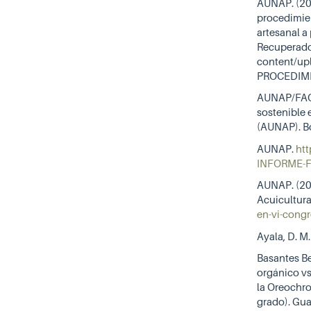
AUNAP. (201
procedimien
artesanal a 
Recuperado
content/up
PROCEDIMI
AUNAP/FAO. 
sostenible 
(AUNAP). Bo
AUNAP.
ht
INFORME-F
AUNAP. (20
Acuicultur
en-vi-congr
Ayala, D. 
Basantes Be
orgánico vs
la Oreochro
grado). Gu