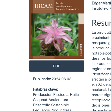
lateral
princ
Edgar Mart
del
del
Institute o
artículo
artíc
Resu
La piscicul
crecimiento
pesquero gl
la producci
notable pot
desafíos. E
la producci
PDF
regiones co
identifican
Publicado:
2024-06-03
afectan a l
el 90% del 
Palabras clave:
nacional. L
Producción Piscícola, Huila,
barrera sign
Caquetá, Acuicultura,
recopilació
Desarrollo Sostenible,
decisiones,
Pequeños Productores,
de práctica