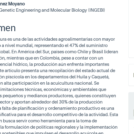
ipal
inez Moyano
f Genetic Engineering and Molecular Biology (INGEBI)
ulo
men
tura es una de las actividades agroalimentarias con mayor
 a nivel mundial, representando el 47% del suministro
obal. En América del Sur, países como Chile y Brasil lideran
ón, mientras que en Colombia, pese a contar con un
encial hídrico, la producción aún enfrenta importantes
ste artículo presenta una recopilación del estado actual de
ón piscícola en los departamentos del Huila y Caquetá,
n alta participación en la acuicultura nacional. Se
 limitaciones técnicas, económicas y ambientales que
os pequeños y medianos productores, quienes constituyen
sector y aportan alrededor del 30% de la producción
a falta de planificación y ordenamiento productivo es una
ificativa para el desarrollo competitivo de la actividad. Esta
n busca servir como herramienta para la toma de
 la formulación de políticas regionales y la implementación
s sostenibles que impulsen el desarrollo acuícola en