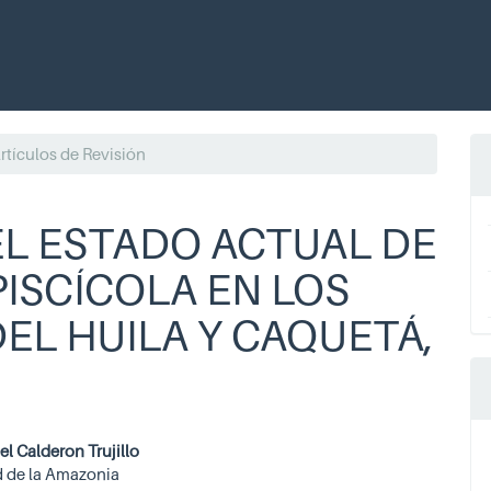
rtículos de Revisión
EL ESTADO ACTUAL DE
ISCÍCOLA EN LOS
L HUILA Y CAQUETÁ,
enido
el Calderon Trujillo
d de la Amazonia