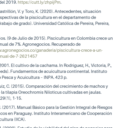
 del 2019.
https://cutt.ly/zhpijPm
.
astrillón, V. y Toro, K. (2020). Antecedentes, situación
rspectivas de la piscicultura en el departamento de
Trabajo de grado). Universidad Católica de Pereira, Pereira,
s. (9 de Julio de 2015). Piscicultura en Colombia crece un
nual de 7%. Agronegocios. Recuperado de
.agronegocios.co/ganaderia/piscicultura-crece-a-un-
nual-de-7-2621457
2001. El cultivo de la cachama. In Rodríguez, H., Victoria, P.,
. (eds). Fundamentos de acuicultura continental. Instituto
 Pesca y Acuicultura – INPA. 423 p.
iz, C. (2015). Comparación del crecimiento de machos y
la tilapia Oreochromis Niloticus cultivadas en jaulas.
29(1), 1-15.
. (2017). Manual Básico para la Gestión Integral de Riesgos
cos en Paraguay. Instituto Interamericano de Cooperación
cultura (IICA).