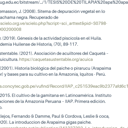
o.ug.edu.ec/bitstream/.../1/TESIS%20DE%20TILAPIA%20apa%20apa.
Lemasson, J. (2008). Sitema de depuración vegetal en lo
 cachama negra. Recuperado de
scielo.org.ve/scielo.php?script=sci_arttext&pid=S0798-
000200008
Q. (2019). Génesis de la actividad piscícola en el Huila.
demia Huilense de Historia, (70), 89-117.
tentable. (2021). Asociación de acuiltores del Caquetá –
uicultura.
https://caquetasustentable.org/acuica
(2001). Historia biológica del paiche o pirarucu (Arapaima
r) y bases para su cultivo en la Amazonía, Iquitos - Perú.
icia.concytec.gob.pe/vufind/Record/IIAP_c251539eac9b2377afd6
2015. El cultivo de la gamitana en Latinoamérica. Instituto
aciones de la Amazonía Peruana – IIAP. Primera edición.
p.
llejos, Fernando & Damme, Paul & Cordova, Leslie & coca,
020). La introduccion de Arapaima gigas paiche.