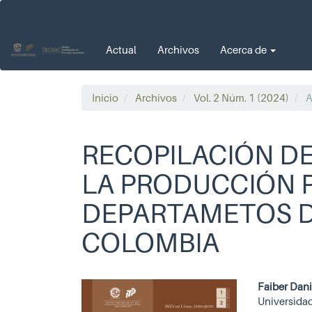
Navegación
principal
Contenido
Actual
Archivos
Acerca de
principal
Barra
lateral
Inicio
Archivos
Vol. 2 Núm. 1 (2024)
A
RECOPILACIÓN D
LA PRODUCCIÓN P
DEPARTAMETOS DE
COLOMBIA
Barra
Cont
Faiber Dani
Universida