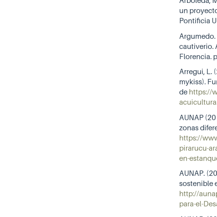
Arboleda, M
un proyecto
Pontificia 
Argumedo. 
cautiverio.
Florencia. 
Arregui, L. 
mykiss). F
de
https://
acuicultura
AUNAP (2013
zonas difer
https://ww
pirarucu-ar
en-estanque
AUNAP. (201
sostenible
http://aun
para-el-Des