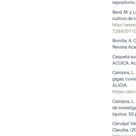
repositori
Bard, M. y 
cultivo de
http://www.
72692011
Bonilla, A. 
Revista Aca
Caquetá sus
ACUICA. Ac
Campos, L. 
gigas, cuvie
ALICIA.
https://al
Campos, L. 
de Investig
Iquitos. 50 
Carvajal-Va
Claudia. (2