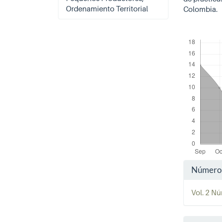
Ordenamiento Territorial
Colombia.
Downloads
Detal
Número
del
Vol. 2 Nú
artíc