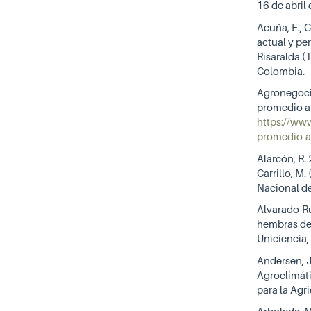
16 de abril
Acuña, E., C
actual y pe
Risaralda (
Colombia.
Agronegocio
promedio a
https://www
promedio-a
Alarcón, R. 
Carrillo, M
Nacional de
Alvarado-Ru
hembras de 
Uniciencia, 
Andersen, J
Agroclimáti
para la Agri